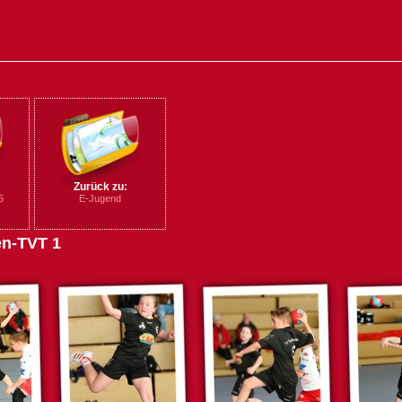
Zurück zu:
5
E-Jugend
en-TVT 1