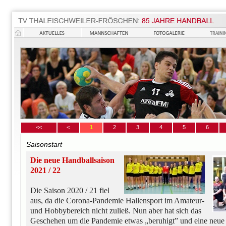
<<
<
1
2
3
4
5
6
Saisonstart
Die neue Handballsaison
2021 / 22
Die Saison 2020 / 21 fiel
aus, da die Corona-Pandemie Hallensport im Amateur-
und Hobbybereich nicht zuließ. Nun aber hat sich das
Geschehen um die Pandemie etwas „beruhigt” und eine neue 