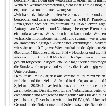
beschränkt, außerdem sind Wettkampfsituationen im Training 
Wenn die Wettkampfvorbereitung nicht mehr sinnvoll möglich
eigentliche Wettkampf auch wenig Sinn.
„Wir haben das intensiv mit den Vereinen, der Politik und 
besprochen und dann so entschieden.”, sagte PfHV-Präsiden
Freitagabend nach der Präsidiumssitzung. In den letzten Tage
Anfragen von Vereinen und Nachfragen besorgter Eltern, das
eindeutig gewesen. „Wir werden in den kommenden Wochen h
verlässliche Informationen sammeln und schauen, wie es dan
die Rahmenbedingungen wieder einen vernünftigen Spielbetr
wir spätestens 10 Tage vor Wiederaufnahme des Spielbetriebe
über unser Mitteilungsblatt, den PfHV-Newsletter und die
informieren”, erklärte Ulf Meyhöfer. Der Spielplan wird dan
geplant fortgesetzt. Ausgefallene Spieltage werden falls mögl
die Runde wird entsprechend verkürzt, dies ist abhängig von
Unterbrechung.
Dem Präsidium ist klar, dass alle Vereine im PfHV mit vielen
zeitlichen und finanziellen Aufwand in die Organisation und
Spielrunde 2020/21 investiert haben, um trotz Corona einen 
zu ermöglichen. Dies gilt auch für alle Verbandsmitarbeiter, d
ehrenamtlich und weitgehend unentgeltlich alles für den "Res
getan haben. „Davor haben wir alle im PfHV größte Hochacht
Gesundheit der Spielerinnen und Spieler sowie der Schiedsri